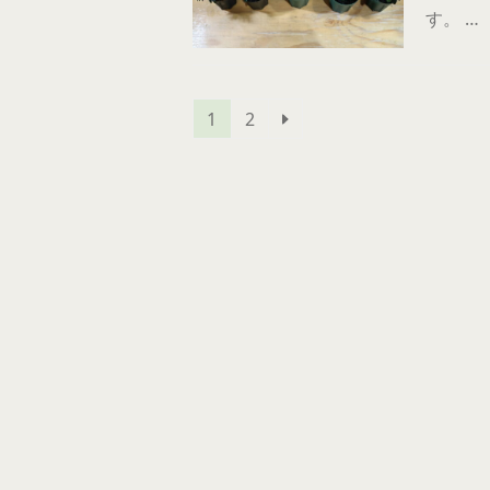
す。 …
Page
Page
Next
1
2