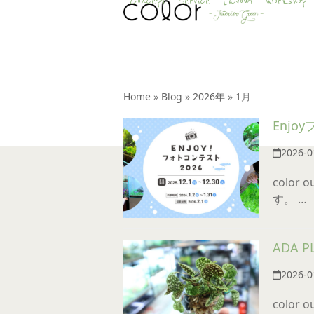
Concept
Service
Layout
Workshop
Skip
to
content
Home
»
Blog
»
2026年
»
1月
Enjo
2026-0
color
す。 …
ADA 
2026-0
color