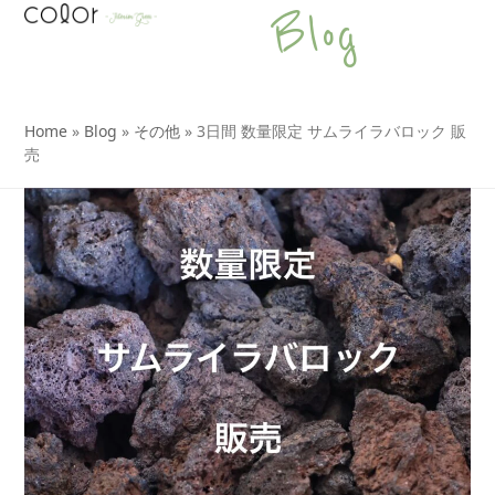
Open
Close
Skip
Blog
to
mobile
mobile
content
menu
menu
Home
»
Blog
»
その他
»
3日間 数量限定 サムライラバロック 販
売