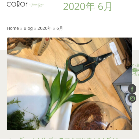
2020年 6月
Open
Close
Skip
to
mobile
mobile
content
menu
menu
Home
»
Blog
»
2020年
»
6月
Onl
Con
Ser
Lay
Wor
Blo
App
Wo
Sho
Co
Sho