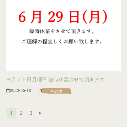
６月２９日月曜日 臨時休業させて頂きます。
2020-06-18
その他
Page
Page
Page
Next
1
2
3