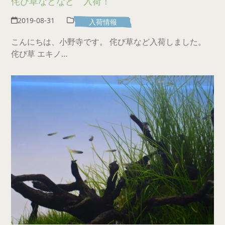
侘び草などなど 入荷！
2019-08-31
入荷情報
こんにちは、小野寺です。 侘び草など入荷しました。
侘び草 エキノ…