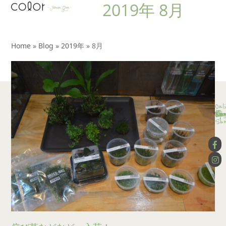
2019年 8月
Open
Close
Skip
to
mobile
mobile
content
menu
menu
Home
»
Blog
»
2019年
»
8月
Onl
Con
Ser
Lay
Wor
Blo
App
Wo
Sho
Co
Sho