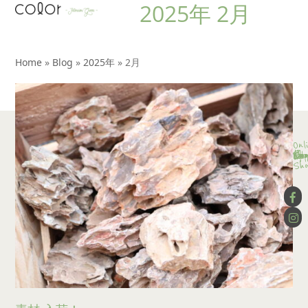
2025年 2月
Open
Close
Skip
to
mobile
mobile
content
menu
menu
Home
»
Blog
»
2025年
»
2月
Onl
Con
Ser
Lay
Wor
Blo
App
Wo
Sho
Co
Sho