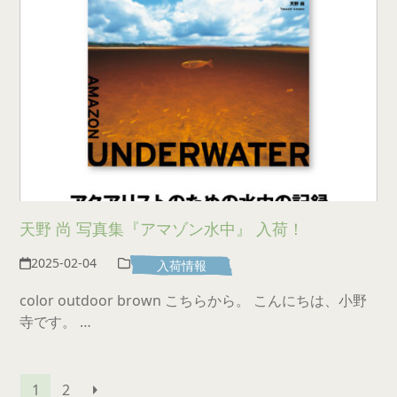
天野 尚 写真集『アマゾン水中』 入荷！
2025-02-04
入荷情報
color outdoor brown こちらから。 こんにちは、小野
寺です。 …
Page
Page
Next
1
2