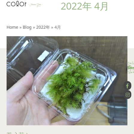
2022年 4月
Open
Close
Skip
to
mobile
mobile
content
menu
menu
Home
»
Blog
»
2022年
»
4月
Onl
Con
Ser
Lay
Wor
Blo
App
Wo
Sho
Co
Sho