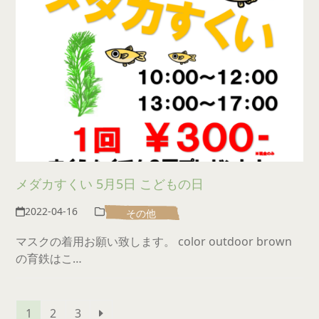
メダカすくい 5月5日 こどもの日
2022-04-16
その他
マスクの着用お願い致します。 color outdoor brown
の育鉄はこ…
Page
Page
Page
Next
1
2
3