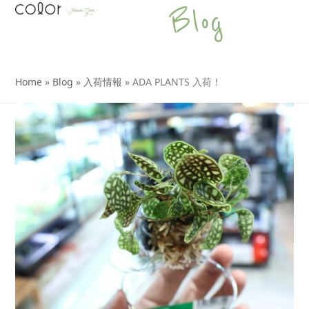
Open
Close
Skip
Blog
to
mobile
mobile
content
menu
menu
Home
»
Blog
»
入荷情報
»
ADA PLANTS 入荷！