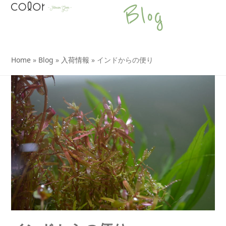
Open
Close
Skip
Blog
to
mobile
mobile
content
menu
menu
Home
»
Blog
»
入荷情報
»
インドからの便り