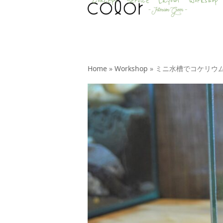
Concept
Service
Layout
Workshop
Skip
to
content
Home
»
Workshop
»
ミニ水槽でコケリウ