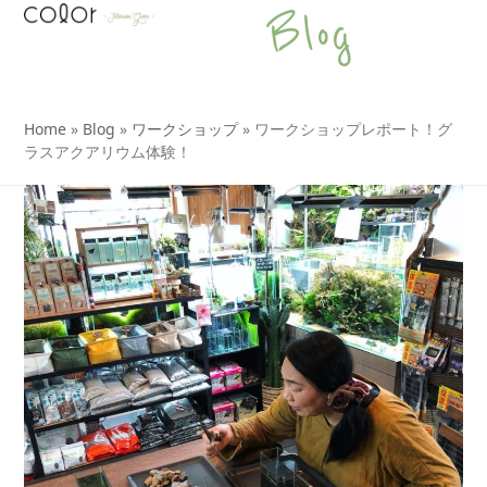
Open
Close
Skip
Blog
to
mobile
mobile
content
menu
menu
Home
»
Blog
»
ワークショップ
»
ワークショップレポート！グ
ラスアクアリウム体験！