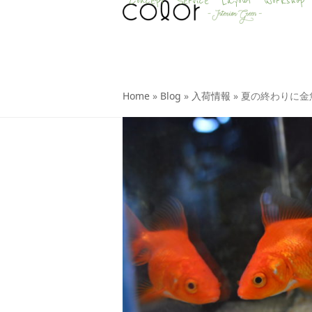
Concept
Service
Layout
Workshop
Skip
to
content
Home
»
Blog
»
入荷情報
»
夏の終わりに金