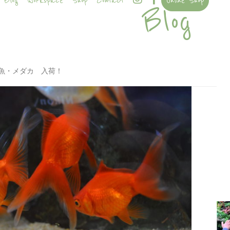
Blog
Workspace
Shop
Contact
Online Shop
Blog
魚・メダカ 入荷！