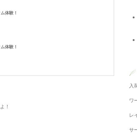
ウム体験！
ウム体験！
入
ワ
よ！
レ
サ