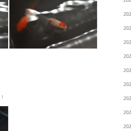
20
20
20
20
20
20
20
！
20
20
20