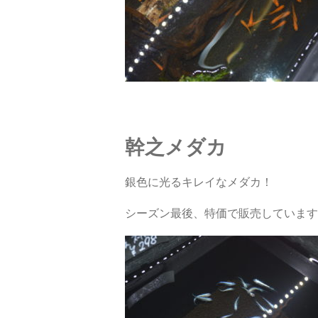
幹之メダカ
銀色に光るキレイなメダカ！
シーズン最後、特価で販売しています