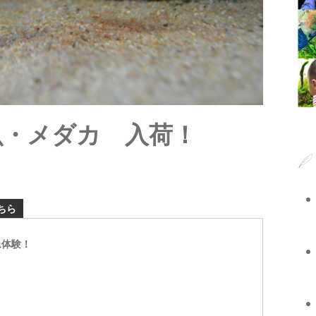
魚・メダカ 入荷！
ちら
ム体験！