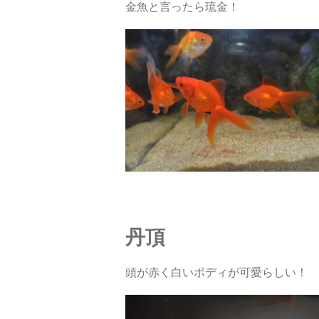
金魚と言ったら琉金！
丹頂
頭が赤く白いボディが可愛らしい！