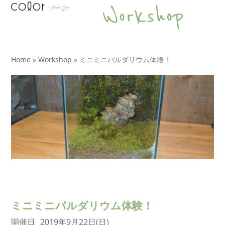
Open
Close
Skip
Workshop
to
mobile
mobile
content
menu
menu
Home
»
Workshop
»
ミニミニパルダリウム体験！
ミニミニパルダリウム体験！
開催日
2019年9月22日(日)