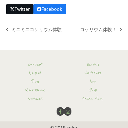
Twitter
Facebook
ミニミニコケリウム体験！
コケリウム体験！
previous
next
post:
post:
Concept
Service
Layout
Workshop
Blog
App
Workspace
Shop
Contact
Online Shop
© 2019
color