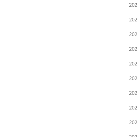
20
20
20
20
20
20
20
20
20