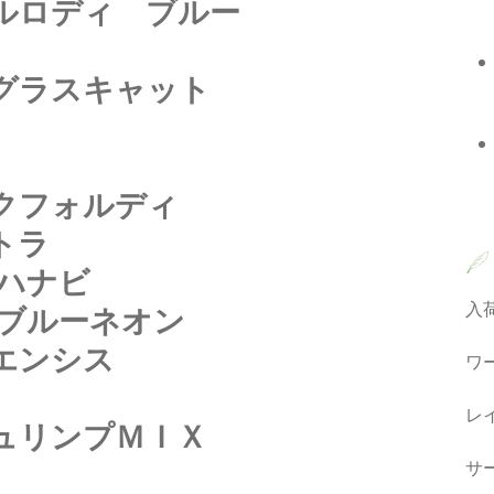
ルロディ ブルー
グラスキャット
クフォルディ
トラ
.ハナビ
入
.ブルーネオン
エンシス
ワ
レ
ュリンプＭＩＸ
サ