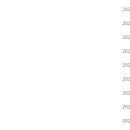
20
20
20
20
20
20
20
20
20