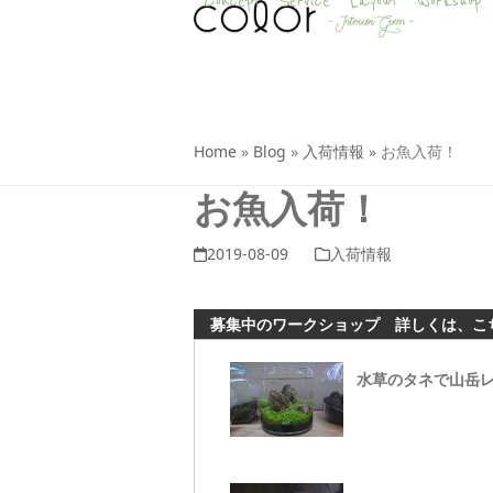
Concept
Service
Layout
Workshop
Skip
to
content
Home
»
Blog
»
入荷情報
»
お魚入荷！
お魚入荷！
2019-08-09
入荷情報
募集中のワークショップ 詳しくは、こ
水草のタネで山岳