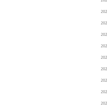
20
20
20
20
20
20
20
20
20
20