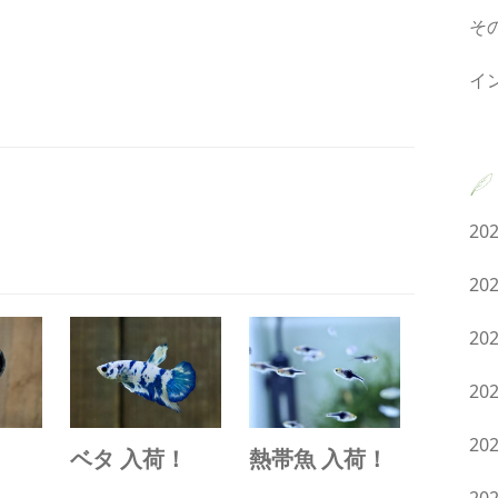
そ
イ
20
20
20
20
20
！
ベタ 入荷！
熱帯魚 入荷！