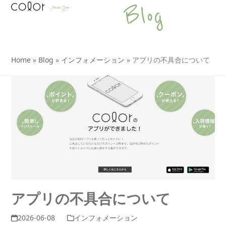
Open
Close
Skip
Blog
to
mobile
mobile
content
menu
menu
Home
»
Blog
»
インフォメーション
»
アプリの不具合について
アプリの不具合について
2026-06-08
インフォメーション