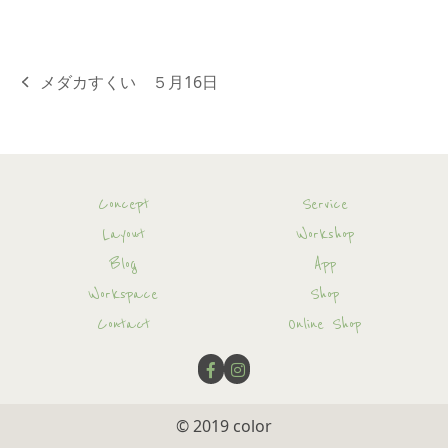
メダカすくい ５月16日
previous
post:
Concept
Service
Layout
Workshop
Blog
App
Workspace
Shop
Contact
Online Shop
© 2019
color