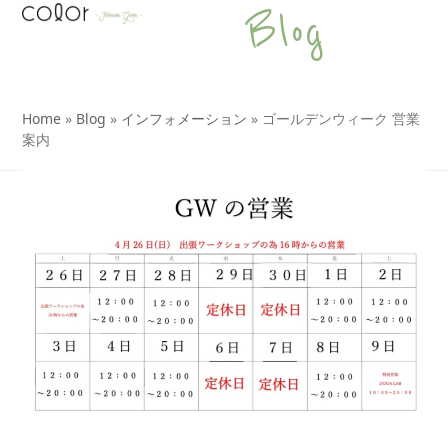
Open
Close
Skip
Blog
to
mobile
mobile
content
menu
menu
Home
»
Blog
»
インフォメーション
»
ゴールデンウィーク 営業
案内