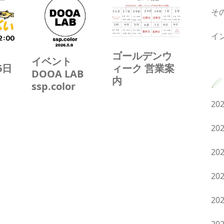
そ
イ
く
ゴールデンウ
イベント
6日
ィーク 営業案
DOOA LAB
内
ssp.color
20
20
20
20
20