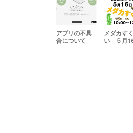
アプリの不具
メダカす
合について
い ５月1