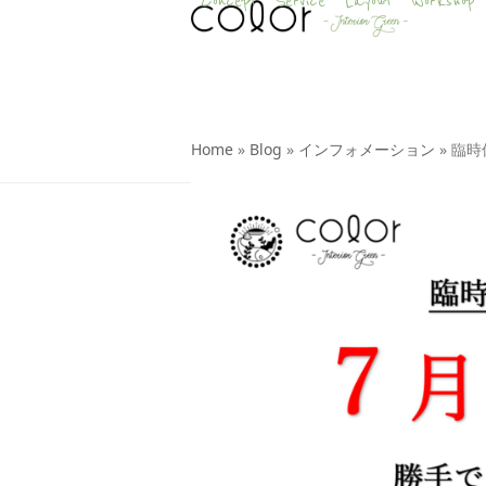
Concept
Service
Layout
Workshop
Skip
to
content
Home
»
Blog
»
インフォメーション
»
臨時