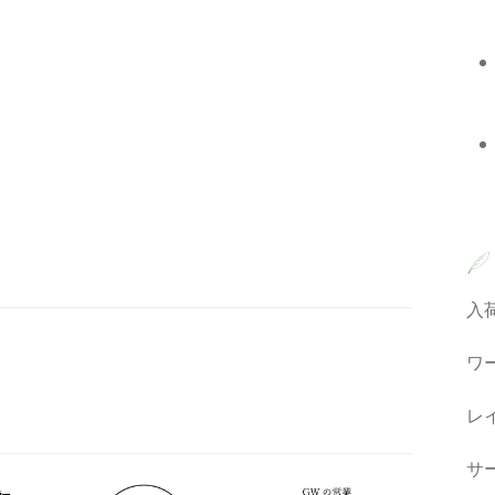
入
ワ
レ
サ