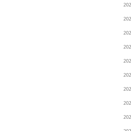
20
20
20
20
20
20
20
20
20