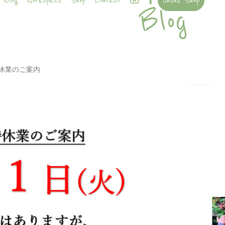
Blog
Workspace
Shop
Contact
Online Shop
Blog
休業のご案内