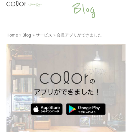
Open
Close
Skip
Blog
to
mobile
mobile
content
menu
menu
Home
»
Blog
»
サービス
»
会員アプリができました！