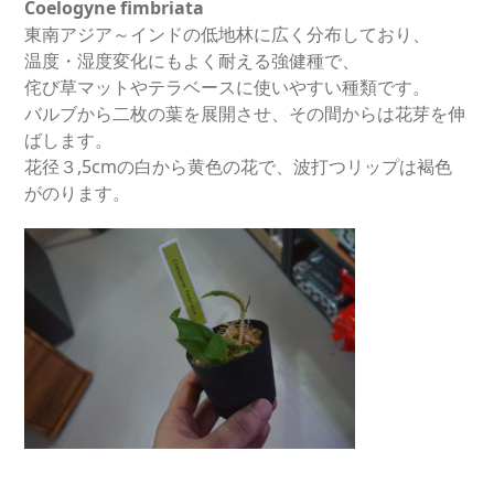
Coelogyne fimbriata
東南アジア～インドの低地林に広く分布しており、
温度・湿度変化にもよく耐える強健種で、
侘び草マットやテラベースに使いやすい種類です。
バルブから二枚の葉を展開させ、その間からは花芽を伸
ばします。
花径３,5cmの白から黄色の花で、波打つリップは褐色
がのります。