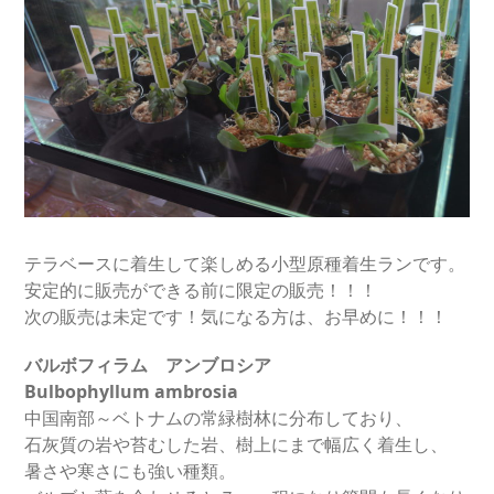
テラベースに着生して楽しめる小型原種着生ランです。
安定的に販売ができる前に限定の販売！！！
次の販売は未定です！気になる方は、お早めに！！！
バルボフィラム アンブロシア
Bulbophyllum ambrosia
中国南部～ベトナムの常緑樹林に分布しており、
石灰質の岩や苔むした岩、樹上にまで幅広く着生し、
暑さや寒さにも強い種類。