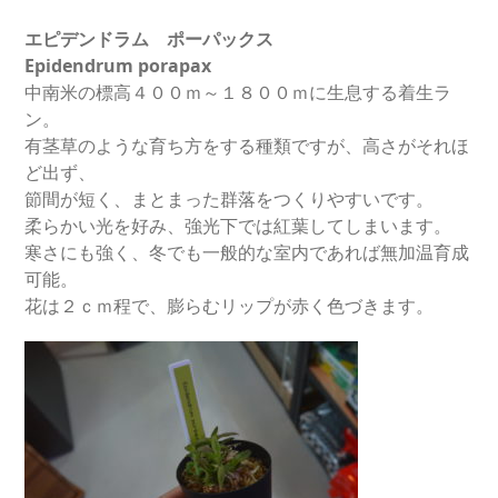
エピデンドラム ポーパックス
Epidendrum porapax
中南米の標高４００ｍ～１８００ｍに生息する着生ラ
ン。
有茎草のような育ち方をする種類ですが、高さがそれほ
ど出ず、
節間が短く、まとまった群落をつくりやすいです。
柔らかい光を好み、強光下では紅葉してしまいます。
寒さにも強く、冬でも一般的な室内であれば無加温育成
可能。
花は２ｃｍ程で、膨らむリップが赤く色づきます。