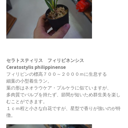
セラトスティリス フィリピネンシス
Ceratostylis philippinense
フィリピンの標高７００～２０００ｍに生息する
細葉の小型着生ラン。
葉の形はネオラウケア・プルケラに似ていますが、
多肉質でバルブを持たず、節間が短いため群生美を楽し
むことができます。
１ｃｍ程と小さな白花ですが、星型で香りが強いのが特
徴。