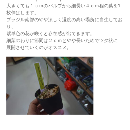
大きくても１ｃｍのバルブから細長い４ｃｍ程の葉を1
枚伸ばします。
ブラジル南部のやや涼しく湿度の高い場所に自生してお
り、
紫単色の花が咲くと存在感が出てきます。
細葉のわりに節間は２ｃｍとやや長いためでツタ状に
展開させていくのがオススメ。