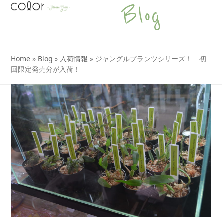
Open
Close
Skip
Blog
to
mobile
mobile
content
menu
menu
Home
»
Blog
»
入荷情報
»
ジャングルプランツシリーズ！ 初
回限定発売分が入荷！