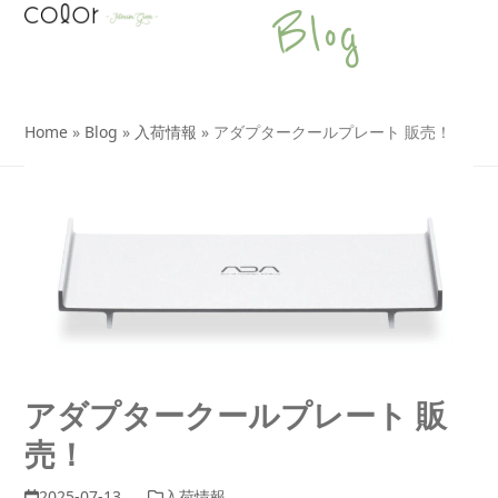
Open
Close
Skip
Blog
to
mobile
mobile
content
menu
menu
Home
»
Blog
»
入荷情報
»
アダプタークールプレート 販売！
アダプタークールプレート 販
売！
2025-07-13
入荷情報