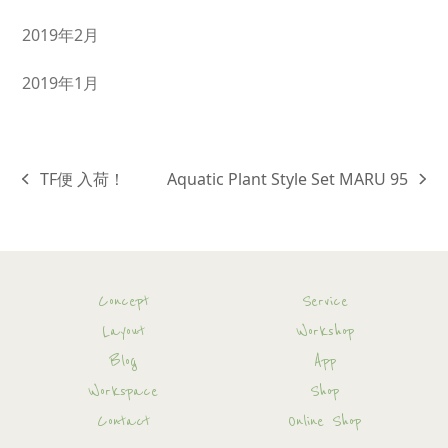
2019年2月
2019年1月
TF便 入荷！
Aquatic Plant Style Set MARU 95
previous
next
post:
post:
Concept
Service
Layout
Workshop
Blog
App
Workspace
Shop
Contact
Online Shop