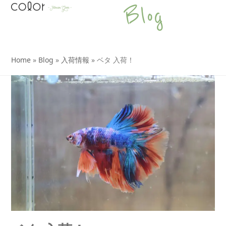
Open
Close
Skip
Blog
to
mobile
mobile
content
menu
menu
Home
»
Blog
»
入荷情報
»
ベタ 入荷！