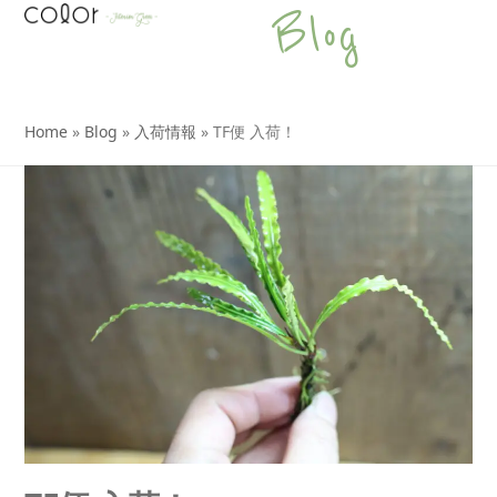
Open
Close
Skip
Blog
to
mobile
mobile
content
menu
menu
Home
»
Blog
»
入荷情報
»
TF便 入荷！