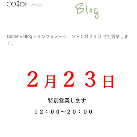
Open
Close
Skip
Blog
to
mobile
mobile
content
menu
menu
Home
»
Blog
»
インフォメーション
»
２月２３日 特別営業しま
す。