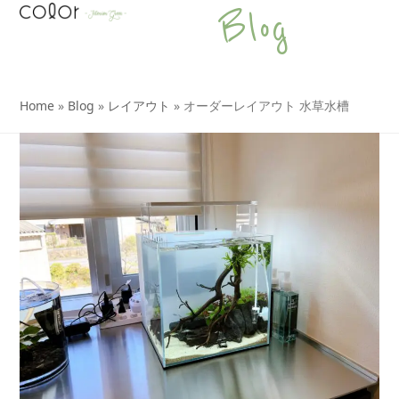
Open
Close
Skip
Blog
to
mobile
mobile
content
menu
menu
Home
»
Blog
»
レイアウト
»
オーダーレイアウト 水草水槽