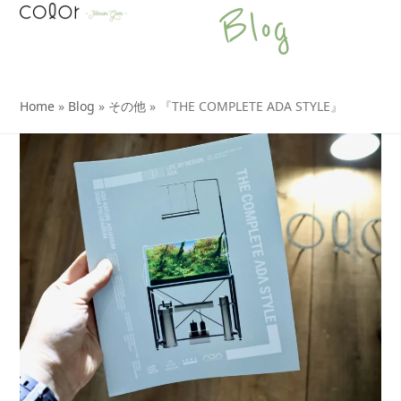
Open
Close
Skip
Blog
to
mobile
mobile
content
menu
menu
Home
»
Blog
»
その他
»
『THE COMPLETE ADA STYLE』