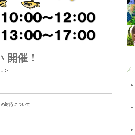
い 開催！
ション
スの対応について