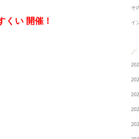
そ
すくい 開催！
イ
20
20
20
20
20