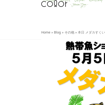
Concept
Service
Layout
Workshop
Skip
to
content
Home
»
Blog
»
その他
»
本日 メダカすくい