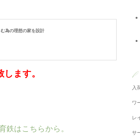
しむ為の理想の家を設計
致します。
入
ワ
レ
own の育鉄はこちらから。
サ