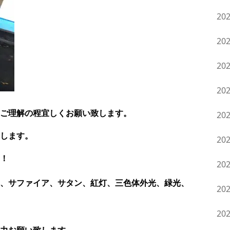
20
20
20
20
ご理解の程宜しくお願い致します。
20
します。
20
！
20
、サファイア、サタン、紅灯、三色体外光、緑光、
20
20