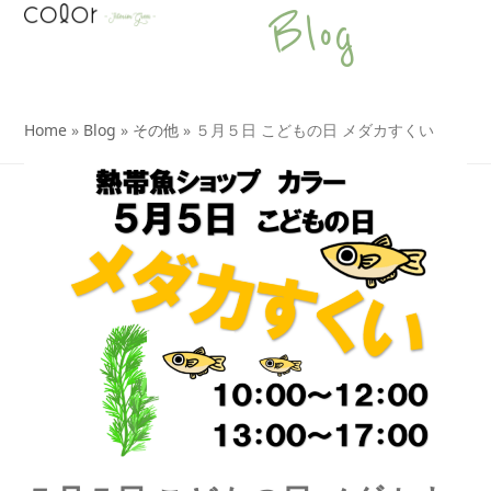
Open
Close
Skip
Blog
to
mobile
mobile
content
menu
menu
Home
»
Blog
»
その他
»
５月５日 こどもの日 メダカすくい