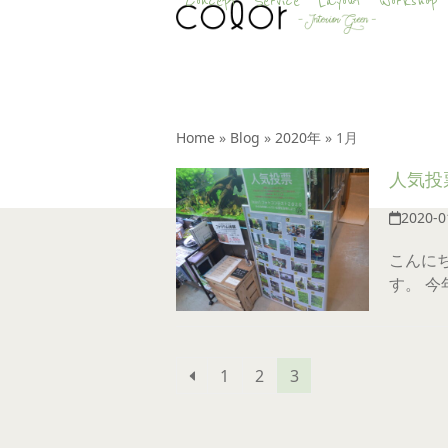
Concept
Service
Layout
Workshop
Skip
to
content
Home
»
Blog
»
2020年
»
1月
人気投
2020-0
こんに
す。 
Previous
Page
Page
Page
1
2
3