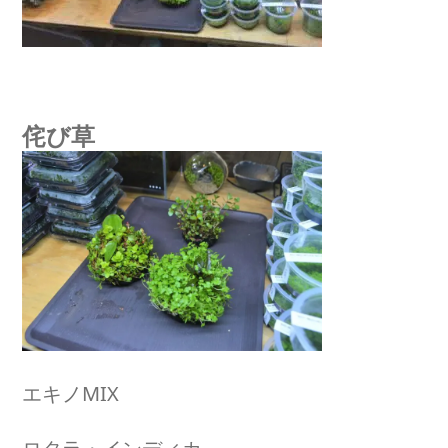
侘び草
エキノMIX