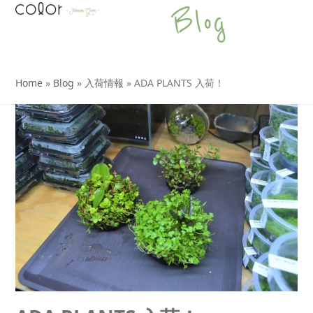
Open
Close
Skip
Blog
to
mobile
mobile
content
menu
menu
Home
»
Blog
»
入荷情報
»
ADA PLANTS 入荷！