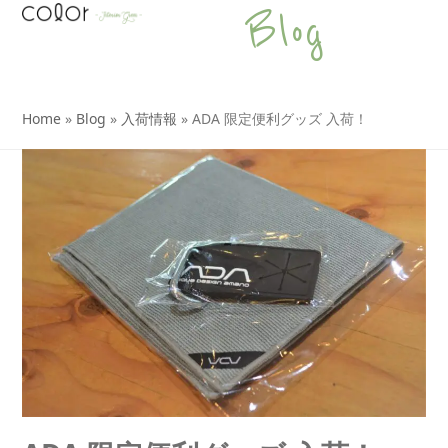
Open
Close
Skip
Blog
to
mobile
mobile
content
menu
menu
Home
»
Blog
»
入荷情報
»
ADA 限定便利グッズ 入荷！