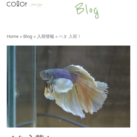
Open
Close
Skip
Blog
to
mobile
mobile
content
menu
menu
Home
»
Blog
»
入荷情報
»
ベタ 入荷！