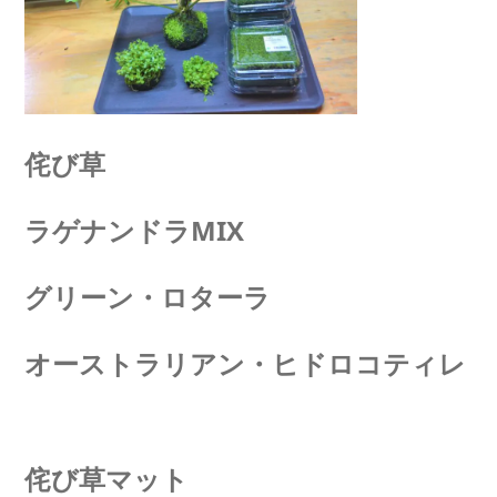
侘び草
ラゲナンドラMIX
グリーン・ロターラ
オーストラリアン・ヒドロコティレ
侘び草マット