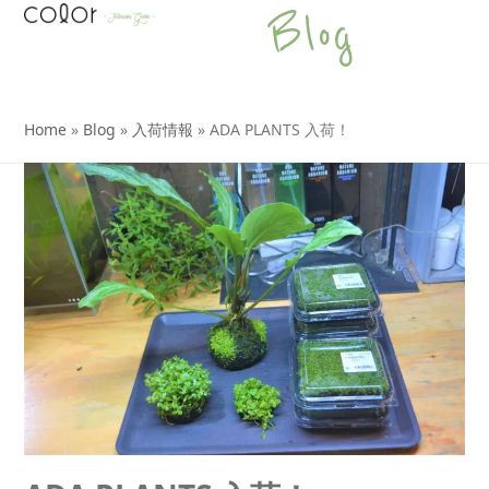
Open
Close
Skip
Blog
to
mobile
mobile
content
menu
menu
Home
»
Blog
»
入荷情報
»
ADA PLANTS 入荷！