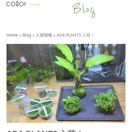
Open
Close
Skip
Blog
to
mobile
mobile
content
menu
menu
Home
»
Blog
»
入荷情報
»
ADA PLANTS 入荷！