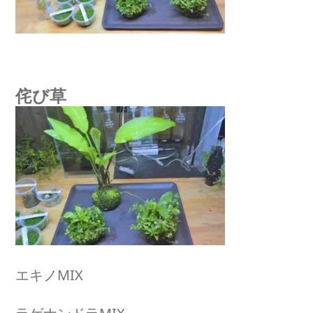
侘び草
エキノMIX