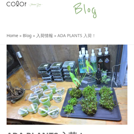
Open
Close
Skip
Blog
to
mobile
mobile
content
menu
menu
Home
»
Blog
»
入荷情報
»
ADA PLANTS 入荷！