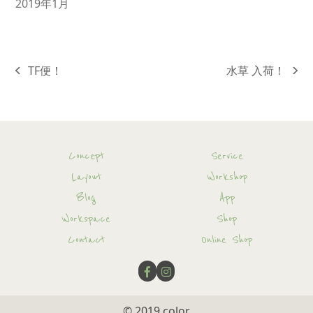
2019年1月
TF便！
水草 入荷！
previous
next
post:
post:
Concept
Service
Layout
Workshop
Blog
App
Workspace
Shop
Contact
Online Shop
© 2019
color