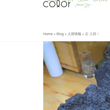
Concept
Service
Layout
Workshop
Skip
to
content
Home
»
Blog
»
入荷情報
»
石 入荷！