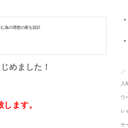
しむ為の理想の家を設計
はじめました！
入
ワ
致します。
レ
サ