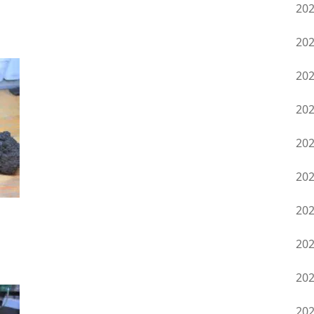
20
20
20
20
20
20
20
20
20
20