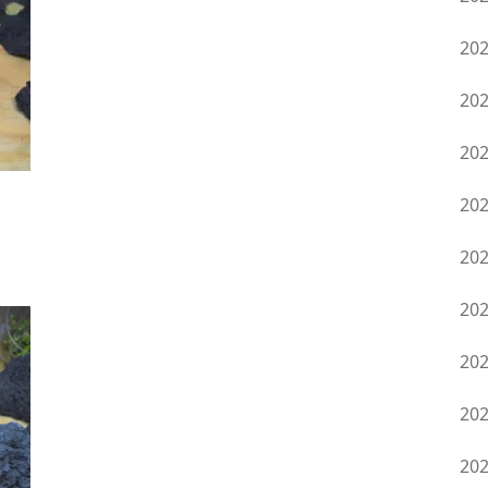
20
20
20
20
20
20
20
20
20