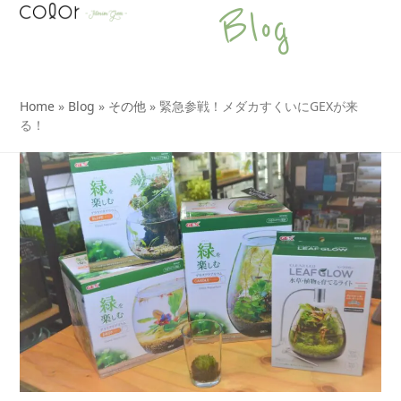
Open
Close
Skip
Blog
to
mobile
mobile
content
menu
menu
Home
»
Blog
»
その他
»
緊急参戦！メダカすくいにGEXが来
る！