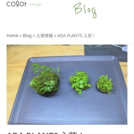
Open
Close
Skip
Blog
to
mobile
mobile
content
menu
menu
Home
»
Blog
»
入荷情報
»
ADA PLANTS 入荷！