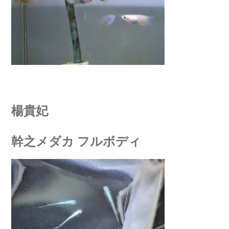
楊貴妃
幹之メダカ フルボディ