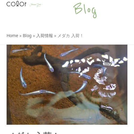
Open
Close
Skip
Blog
to
mobile
mobile
content
menu
menu
Home
»
Blog
»
入荷情報
»
メダカ 入荷！