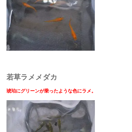
若草ラメメダカ
琥珀にグリーンが乗ったような色にラメ。