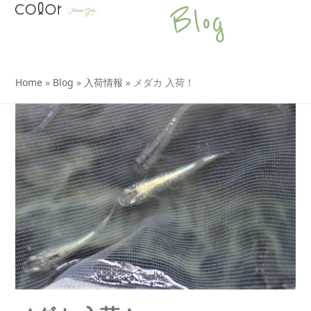
Open
Close
Skip
Blog
to
mobile
mobile
content
menu
menu
Home
»
Blog
»
入荷情報
»
メダカ 入荷！