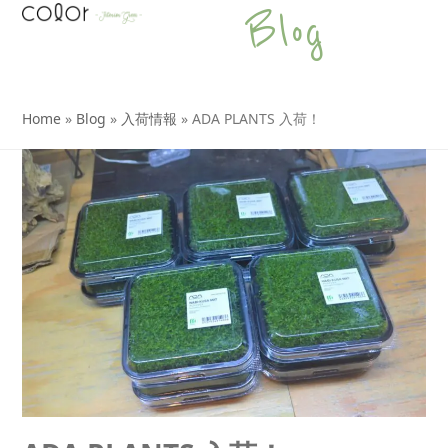
Open
Close
Skip
Blog
to
mobile
mobile
content
menu
menu
Home
»
Blog
»
入荷情報
»
ADA PLANTS 入荷！