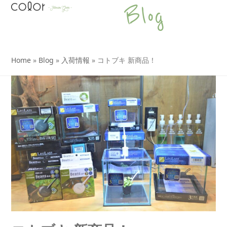
Open
Close
Skip
Blog
to
mobile
mobile
content
menu
menu
Home
»
Blog
»
入荷情報
»
コトブキ 新商品！