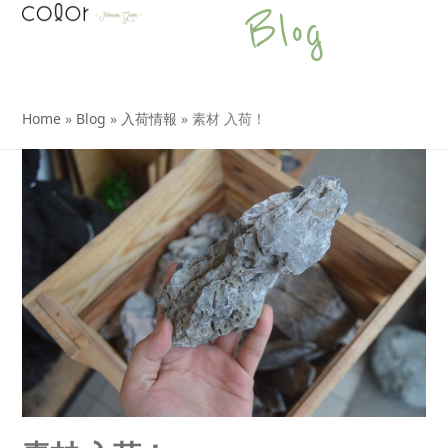
Open
Close
Skip
Blog
to
mobile
mobile
content
menu
menu
Home
»
Blog
»
入荷情報
»
素材 入荷！