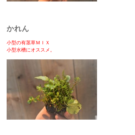
かれん
小型の有茎草ＭＩＸ
小型水槽にオススメ。