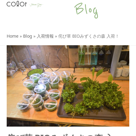
Open
Close
Skip
Blog
to
mobile
mobile
content
menu
menu
Home
»
Blog
»
入荷情報
»
侘び草 BIOみずくさの森 入荷！