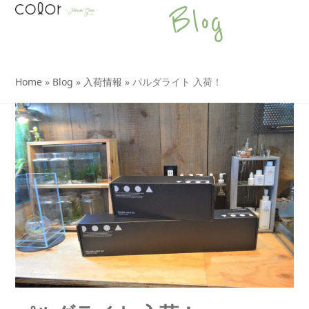
Open
Close
Skip
Blog
to
mobile
mobile
content
menu
menu
Home
»
Blog
»
入荷情報
»
パルダライト 入荷！