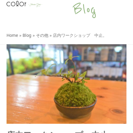
Open
Close
Skip
Blog
to
mobile
mobile
content
menu
menu
Home
»
Blog
»
その他
»
店内ワークショップ 中止。