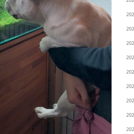
20
20
20
20
20
20
20
20
20
20