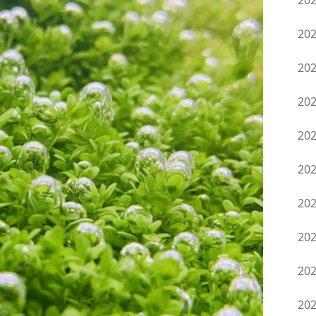
20
20
20
20
20
20
20
20
20
20