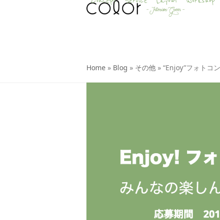
Concept
Service
Layout
Workshop
Skip
to
content
Home
»
Blog
»
その他
»
“Enjoy”フォト