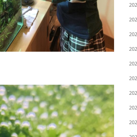
20
20
20
20
20
20
20
20
20