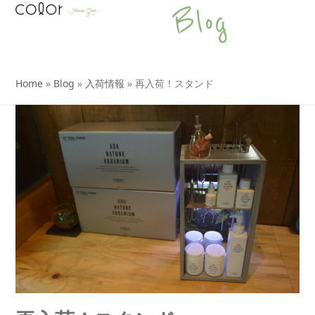
Open
Close
Skip
Blog
to
mobile
mobile
content
menu
menu
Home
»
Blog
»
入荷情報
»
再入荷！スタンド