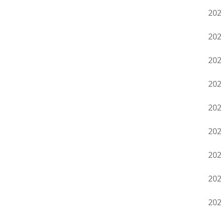
20
20
20
20
20
20
20
20
20