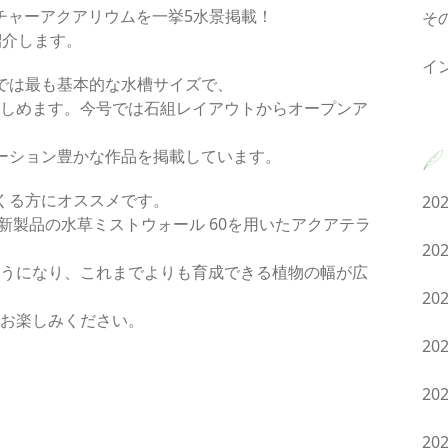
イチャーアクアリウムを一挙5水景掲載！
そ
紹介します。
イ
ムでは最も基本的な水槽サイズで、
しめます。今号では石組レイアウトからオープンア
ーション豊かな作品を掲載しています。
つくる方にオススメです。
20
は、新製品の水草ミストウォール 60を用いたアクアテラ
20
うになり、これまでよりも育成できる植物の幅が広
20
お楽しみください。
20
20
20