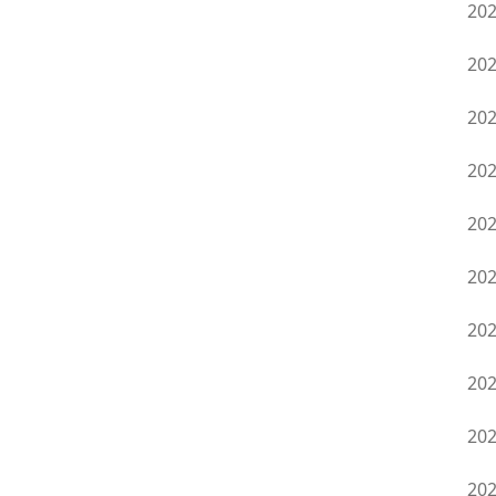
20
20
20
20
20
20
20
20
20
20