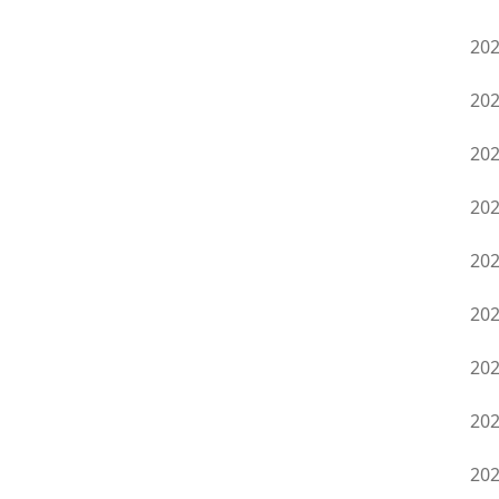
20
20
20
20
20
20
20
20
20