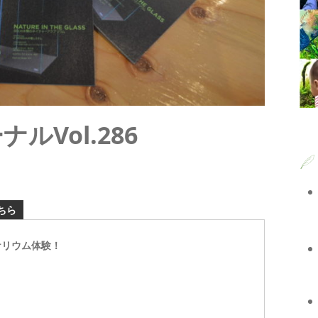
ルVol.286
ちら
ケリウム体験！