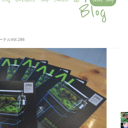
Blog
Workspace
Shop
Contact
Online Shop
Blog
ルVol.286