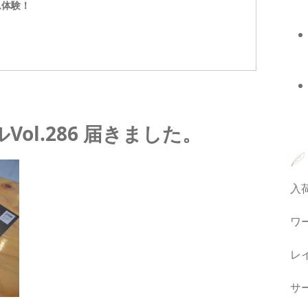
ム体験！
ol.286 届きました。
入
ワ
レ
サ