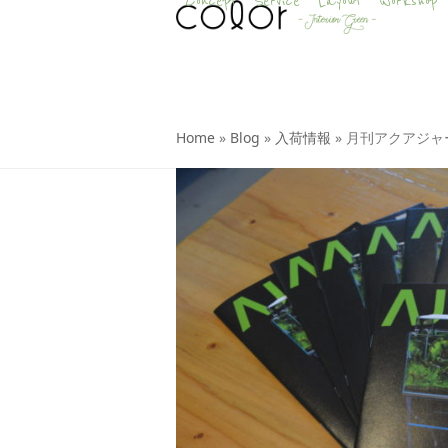
Concept
Service
Layout
Workshop
Skip
to
content
Home
»
Blog
»
入荷情報
»
月刊アクアジャーナ