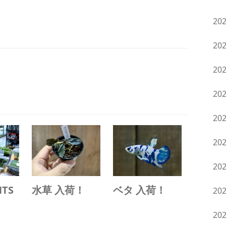
20
20
20
20
20
20
20
NTS
水草 入荷！
ベタ 入荷！
20
20