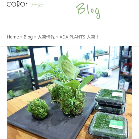
Open
Close
Skip
Blog
to
mobile
mobile
content
menu
menu
Home
»
Blog
»
入荷情報
»
ADA PLANTS 入荷！