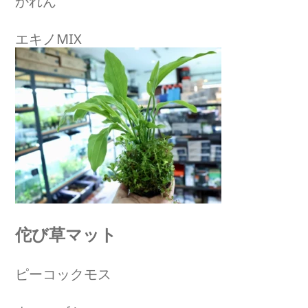
かれん
エキノMIX
佗び草マット
ピーコックモス