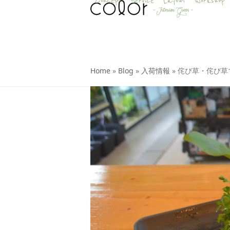
Concept
Service
Layout
Workshop
Skip
to
content
Home
»
Blog
»
入荷情報
»
侘び草・侘び