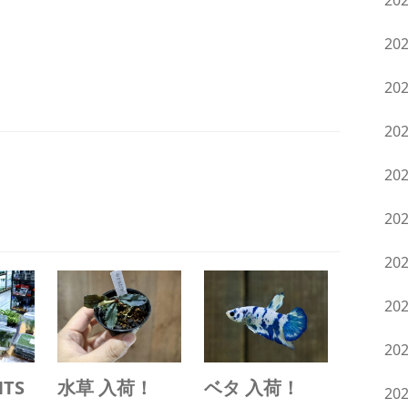
20
20
20
20
20
20
20
20
20
NTS
水草 入荷！
ベタ 入荷！
20