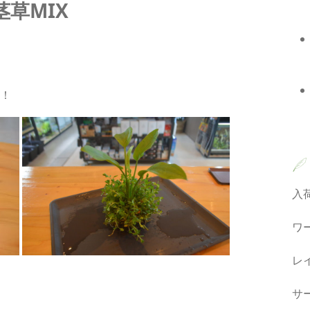
草MIX
！
入
ワ
レ
サ