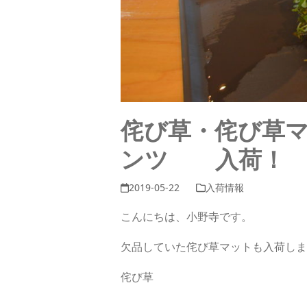
侘び草・侘び草
ンツ 入荷！
2019-05-22
入荷情報
こんにちは、小野寺です。
欠品していた侘び草マットも入荷しま
侘び草