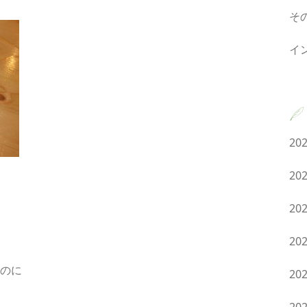
そ
イ
20
20
20
20
のに
20