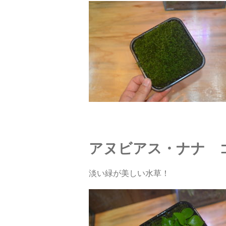
アヌビアス・ナナ 
淡い緑が美しい水草！