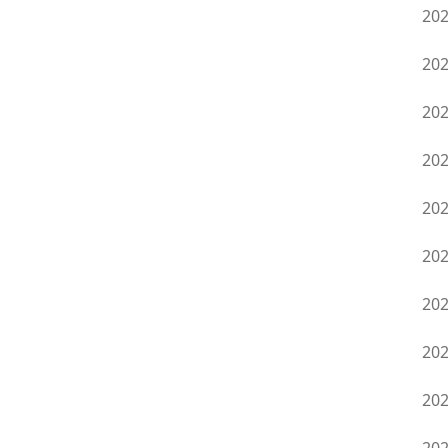
20
20
20
20
20
20
20
20
20