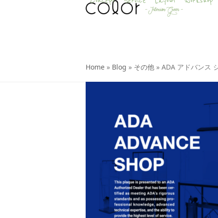
Concept
Service
Layout
Workshop
Skip
to
content
Home
»
Blog
»
その他
»
ADA アドバンス 