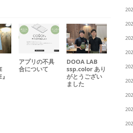
20
20
20
20
アプリの不具
DOOA LAB
20
E
合について
ssp.color あり
LE』
がとうござい
20
ました
20
20
20