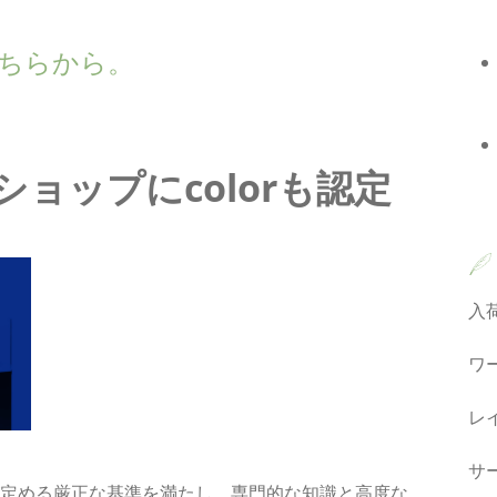
wn こちらから。
ショップにcolorも認定
。
入
ワ
レ
サ
Aが定める厳正な基準を満たし、専門的な知識と高度な